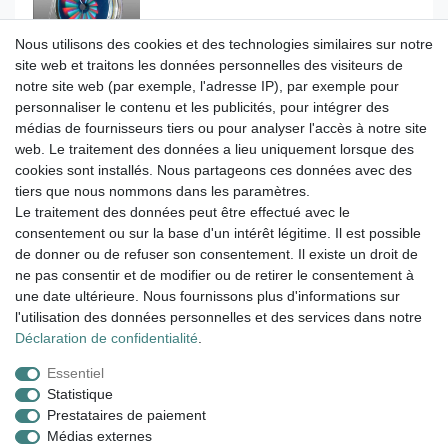
84,00 € *
Nous utilisons des cookies et des technologies similaires sur notre
UVP 99,00 €
site web et traitons les données personnelles des visiteurs de
Dans le panier
notre site web (par exemple, l'adresse IP), par exemple pour
*
avec TVA
hors
Frais de livraison
personnaliser le contenu et les publicités, pour intégrer des
médias de fournisseurs tiers ou pour analyser l'accès à notre site
web. Le traitement des données a lieu uniquement lorsque des
Jetez un œil aux horloges couleurs des
cookies sont installés. Nous partageons ces données avec des
artistes. Amusez-vous à naviguer !
tiers que nous nommons dans les paramètres.
Le traitement des données peut être effectué avec le
Expédition dans les 24h, sauf au WE.
consentement ou sur la base d'un intérêt légitime. Il est possible
de donner ou de refuser son consentement. Il existe un droit de
14 jours droit de retour
ne pas consentir et de modifier ou de retirer le consentement à
une date ultérieure. Nous fournissons plus d'informations sur
Livraison gratuite à partir de 100€ en Allemagne
l'utilisation des données personnelles et des services dans notre
Déclaration de confidentialité
.
Essentiel
Mentions légales
Déclaration de confidentialité
Statistique
Prestataires de paiement
Médias externes
Conditions générales
Droit de rétractation