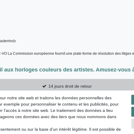
Kastenholz 
R-VO La Commission européenne fournit une plate-forme de résolution des litiges en
il aux horloges couleurs des artistes. Amusez-vous à
14 jours droit de retour
 sur notre site web et traitons les données personnelles des
ar exemple pour personnaliser le contenu et les publicités, pour
r l'accès à notre site web. Le traitement des données a lieu
confidentialité
Conditions générales
Droit de rétractation
R
artageons ces données avec des tiers que nous nommons dans
entement ou sur la base d'un intérêt légitime. Il est possible de