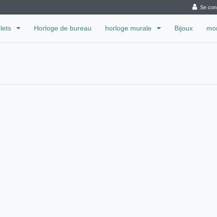
Se con
lets
Horloge de bureau
horloge murale
Bijoux
mon