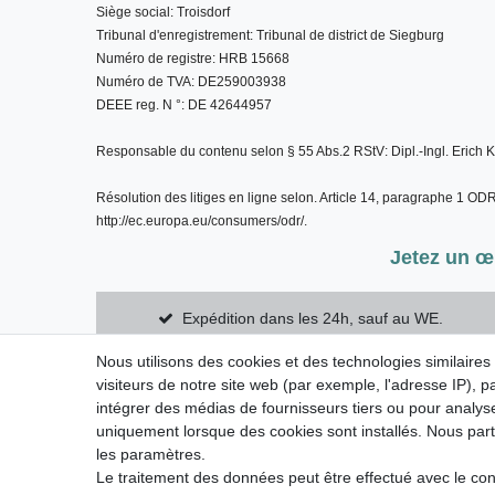
S
iège social: Troisdorf 
Tribunal d'enregistrement: Tribunal de district de Siegburg 
Numéro de registre: HRB 15668 
Numéro de TVA: DE259003938 
DEEE reg. N °: DE 42644957 
Responsable du contenu selon § 55 Abs.2 RStV: Dipl.-Ingl. Erich 
Résolution des litiges en ligne selon. Article 14, paragraphe 1 OD
http://ec.europa.eu/consumers/odr/.
Jetez un œ
Expédition dans les 24h, sauf au WE.
Nous utilisons des cookies et des technologies similaires
visiteurs de notre site web (par exemple, l'adresse IP), p
intégrer des médias de fournisseurs tiers ou pour analyse
Mentions légales
Déclaration de 
uniquement lorsque des cookies sont installés. Nous p
les paramètres.
Le traitement des données peut être effectué avec le cons