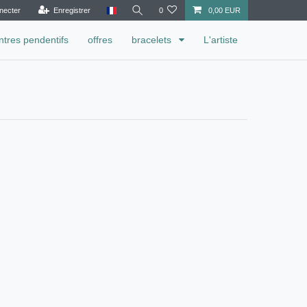
necter
Enregistrer
0
0,00 EUR
tres pendentifs
offres
bracelets
L'artiste