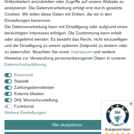
Drittanbietern einzubinden oder Zugriffe auf unsere Website zu
Viel Spaß beim Stöbern.
analysieren. Die Datenverarbeitung erfolgt erst durch gesetzte
Cookies. Wir teilen diese Daten mit Dritten, die wir in den
Einstellungen benennen.
Versand innerhalb 24h, außer am WE.
Die Datenverarbeitung kann mit Einwilligung oder aufgrund eines
berechtigten Interesses erfolgen. Die Zustimmung kann erteilt
14 Tage Rückgaberecht
oder abgelehnt werden. Es besteht das Recht, nicht einzuwilligen
Versandkostenfrei ab 100€ in D
und die Einwilligung zu einem späteren Zeitpunkt zu ändern oder
zu widerrufen. Beachten Sie unser
Impressum
und weitere
Hinweise zur Verwendung personenbezogener Daten in unserer
Daten­schutz­erklärung
.
Armbanduhr Damen, Armbanduhr Herren,
Damenarmbanduhr, Unisex Uhren, Wanduhren, Design
Essenziell
Uhren, Künstleruhren, Büffetuhren
Statistik
Zahlungsdienstleister
Externe Medien
Impressum
Daten­schutz­erklärung
AGB
DHL Wunschzustellung
✕
Funktional
Weitere Einstellungen
Widerrufs­recht
Kontakt
Vertrag widerrufen
Alle akzeptieren