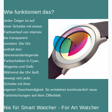
Wie funktioniert das?
Jeder Zeiger ist auf
einer Scheibe mit einem
Farbverlauf von intensiv
bis transparent
montiert. Die Uhr
enthält drei
übereinanderliegende
Farbscheiben in Cyan,
Magenta und Gelb.
Während die Uhr läuft,
bewegt sich jede
Scheibe mit ihrer
eigenen Geschwindigkeit. So entstehen kontinuierlich neue
Farbmischungen auf dem Zifferblatt.
Nix für Smart Watcher
-
For Art Watcher