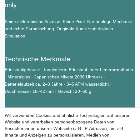
only.
Keine elektronische Anzeige. Keine Pixel. Nur analoge Mechanik
und echte Farbmischung. Originale Kunst statt digitaler
Simulation.
Technische Merkmale
Edelstahlgehäuse · Ionplattierte Edelstahl- oder Lederarmbänder
· Mineralglas · Japanisches Miyota 2036 Uhrwerk ·
Batterielaufzeit ca. 2–3 Jahre · 3–5 ATM wasserdicht ·
Durchmesser 18–42 mm · Gewicht 20–60 g
Wir verwenden Cookies und ähnliche Technologien auf unserer
Tauchen Sie ein in die faszinierende
Website und verarbeiten personenbezogene Daten von
Besucher:innen unserer Webseite (z.B. IP-Adresse), um z.B.
Welt der Farbuhren von Paul
Inhalte und Anzeigen zu personalisieren, Medien von
Heimbach.