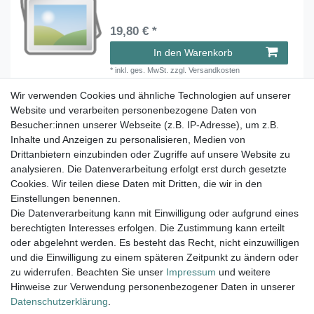
19,80 € *
In den Warenkorb
*
inkl. ges. MwSt.
zzgl.
Versandkosten
Wir verwenden Cookies und ähnliche Technologien auf unserer
Tauchen Sie ein in die faszinierende
Website und verarbeiten personenbezogene Daten von
Besucher:innen unserer Webseite (z.B. IP-Adresse), um z.B.
Welt der Farbuhren von Paul
Inhalte und Anzeigen zu personalisieren, Medien von
Heimbach.
Drittanbietern einzubinden oder Zugriffe auf unsere Website zu
Viel Spaß beim Stöbern.
analysieren. Die Datenverarbeitung erfolgt erst durch gesetzte
Cookies. Wir teilen diese Daten mit Dritten, die wir in den
Einstellungen benennen.
Versand innerhalb 24h, außer am WE.
Die Datenverarbeitung kann mit Einwilligung oder aufgrund eines
berechtigten Interesses erfolgen. Die Zustimmung kann erteilt
14 Tage Rückgaberecht
oder abgelehnt werden. Es besteht das Recht, nicht einzuwilligen
Versandkostenfrei ab 100€ in D
und die Einwilligung zu einem späteren Zeitpunkt zu ändern oder
zu widerrufen. Beachten Sie unser
Impressum
und weitere
Hinweise zur Verwendung personenbezogener Daten in unserer
Daten­schutz­erklärung
.
Armbanduhr Damen, Armbanduhr Herren,