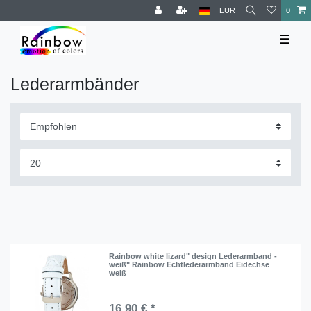
EUR
0
☰
Lederarmbänder
Rainbow white lizard" design Lederarmband -
weiß" Rainbow Echtlederarmband Eidechse
weiß
16,90 € *