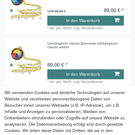
89,00 € *
UVP 98,00 €
In den Warenkorb
*
inkl. ges. MwSt.
zzgl.
Versandkosten
Umhängeuhr classic Bernstein Umhängeuhr
classic amber
89,00 € *
In den Warenkorb
*
inkl. ges. MwSt.
zzgl.
Versandkosten
Wir verwenden Cookies und ähnliche Technologien auf unserer
Tauchen Sie ein in die faszinierende
Website und verarbeiten personenbezogene Daten von
Besucher:innen unserer Webseite (z.B. IP-Adresse), um z.B.
Welt der Farbuhren von Paul
Inhalte und Anzeigen zu personalisieren, Medien von
Heimbach.
Drittanbietern einzubinden oder Zugriffe auf unsere Website zu
Viel Spaß beim Stöbern.
analysieren. Die Datenverarbeitung erfolgt erst durch gesetzte
Cookies. Wir teilen diese Daten mit Dritten, die wir in den