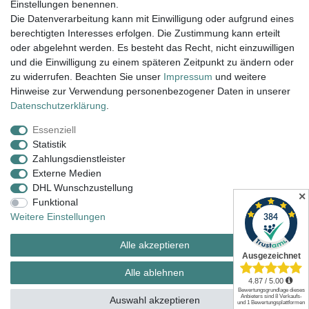
Einstellungen benennen.
Versand innerhalb 24h, außer am WE.
Die Datenverarbeitung kann mit Einwilligung oder aufgrund eines
berechtigten Interesses erfolgen. Die Zustimmung kann erteilt
14 Tage Rückgaberecht
oder abgelehnt werden. Es besteht das Recht, nicht einzuwilligen
Versandkostenfrei ab 100€ in D
und die Einwilligung zu einem späteren Zeitpunkt zu ändern oder
zu widerrufen. Beachten Sie unser
Impressum
und weitere
Hinweise zur Verwendung personenbezogener Daten in unserer
Daten­schutz­erklärung
.
Armbanduhr Damen, Armbanduhr Herren,
Damenarmbanduhr, Unisex Uhren, Wanduhren, Design
Essenziell
Uhren, Künstleruhren, Büffetuhren
Statistik
Zahlungsdienstleister
Externe Medien
Impressum
Daten­schutz­erklärung
AGB
DHL Wunschzustellung
✕
Funktional
Weitere Einstellungen
Widerrufs­recht
Kontakt
Vertrag widerrufen
Alle akzeptieren
Alle ablehnen
© Copyright 2026 | Alle Rechte vorbehalten.
Auswahl akzeptieren