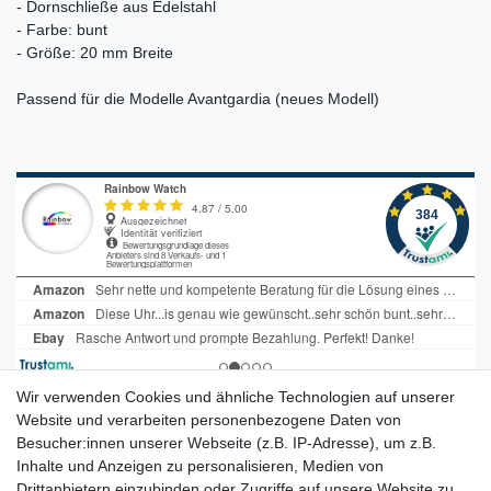
- Dornschließe aus Edelstahl
- Farbe: bunt
- Größe: 20 mm Breite
Passend für die Modelle Avantgardia (neues Modell)
Wir verwenden Cookies und ähnliche Technologien auf unserer
Tauchen Sie ein in die faszinierende
Website und verarbeiten personenbezogene Daten von
Besucher:innen unserer Webseite (z.B. IP-Adresse), um z.B.
Welt der Farbuhren von Paul
Inhalte und Anzeigen zu personalisieren, Medien von
Heimbach.
Drittanbietern einzubinden oder Zugriffe auf unsere Website zu