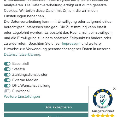
Viel Spaß beim Stöbern.
analysieren. Die Datenverarbeitung erfolgt erst durch gesetzte
Cookies. Wir teilen diese Daten mit Dritten, die wir in den
Einstellungen benennen.
Versand innerhalb 24h, außer am WE.
Die Datenverarbeitung kann mit Einwilligung oder aufgrund eines
berechtigten Interesses erfolgen. Die Zustimmung kann erteilt
14 Tage Rückgaberecht
oder abgelehnt werden. Es besteht das Recht, nicht einzuwilligen
Versandkostenfrei ab 100€ in D
und die Einwilligung zu einem späteren Zeitpunkt zu ändern oder
zu widerrufen. Beachten Sie unser
Impressum
und weitere
Hinweise zur Verwendung personenbezogener Daten in unserer
Daten­schutz­erklärung
.
Armbanduhr Damen, Armbanduhr Herren,
Damenarmbanduhr, Unisex Uhren, Wanduhren, Design
Essenziell
Uhren, Künstleruhren, Büffetuhren
Statistik
Zahlungsdienstleister
Externe Medien
Impressum
Daten­schutz­erklärung
AGB
DHL Wunschzustellung
✕
Funktional
Weitere Einstellungen
Widerrufs­recht
Kontakt
Vertrag widerrufen
Alle akzeptieren