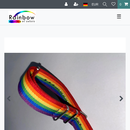
EUR
0
☰