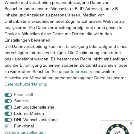
Tauchen Sie ein in die faszinierende
Website und verarbeiten personenbezogene Daten von
Besucher:innen unserer Webseite (z.B. IP-Adresse), um z.B.
Welt der Farbuhren von Paul
Inhalte und Anzeigen zu personalisieren, Medien von
Heimbach.
Drittanbietern einzubinden oder Zugriffe auf unsere Website zu
Viel Spaß beim Stöbern.
analysieren. Die Datenverarbeitung erfolgt erst durch gesetzte
Cookies. Wir teilen diese Daten mit Dritten, die wir in den
Einstellungen benennen.
Versand innerhalb 24h, außer am WE.
Die Datenverarbeitung kann mit Einwilligung oder aufgrund eines
berechtigten Interesses erfolgen. Die Zustimmung kann erteilt
14 Tage Rückgaberecht
oder abgelehnt werden. Es besteht das Recht, nicht einzuwilligen
Versandkostenfrei ab 100€ in D
und die Einwilligung zu einem späteren Zeitpunkt zu ändern oder
zu widerrufen. Beachten Sie unser
Impressum
und weitere
Hinweise zur Verwendung personenbezogener Daten in unserer
Daten­schutz­erklärung
.
Armbanduhr Damen, Armbanduhr Herren,
Damenarmbanduhr, Unisex Uhren, Wanduhren, Design
Essenziell
Uhren, Künstleruhren, Büffetuhren
Statistik
Zahlungsdienstleister
Externe Medien
Impressum
Daten­schutz­erklärung
AGB
DHL Wunschzustellung
✕
Funktional
Weitere Einstellungen