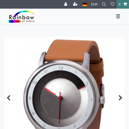
EUR
0
☰