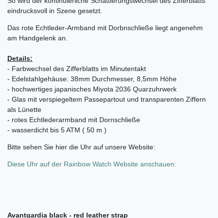
So wird der kontinuierliche Schattierungswechsel des Zifferblatts
eindrucksvoll in Szene gesetzt.
Das rote Echtleder-Armband mit Dorbnschließe liegt angenehm
am Handgelenk an.
Details:
- Farbwechsel des Zifferblatts im Minutentakt
- Edelstahlgehäuse
: 38mm Durchmesser, 8,5mm Höhe
- hochwertiges japanisches Miyota 2036 Quarzuhrwerk
- Glas mit verspiegeltem Passepartout und transparenten Ziffern
als Lünette
- rotes Echtlederarmband mit Dornschließe
- wasserdicht bis 5 ATM ( 50 m )
Bitte sehen Sie hier die Uhr auf unsere Website:
Diese Uhr auf der Rainbow Watch Website anschauen:
Avantgardia black - red leather strap