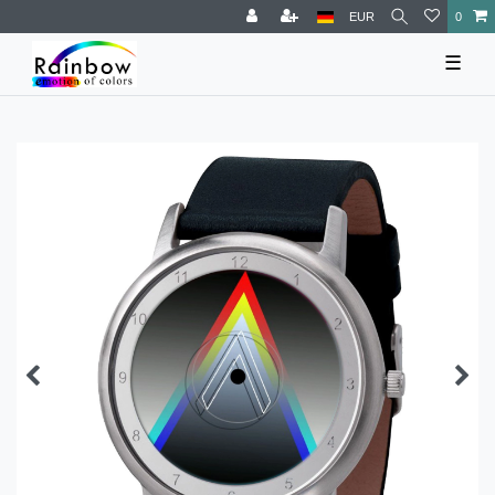
EUR
0
☰