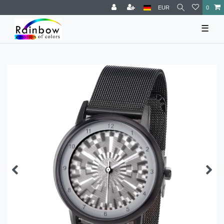
EUR
0
☰