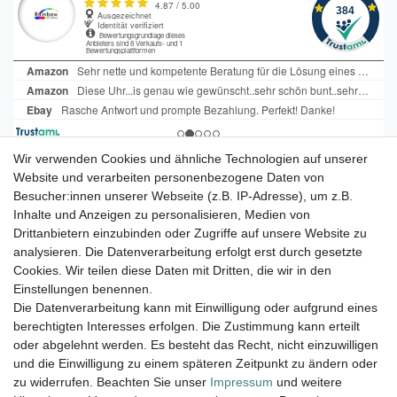
Wir verwenden Cookies und ähnliche Technologien auf unserer
Tauchen Sie ein in die faszinierende
Website und verarbeiten personenbezogene Daten von
Besucher:innen unserer Webseite (z.B. IP-Adresse), um z.B.
Welt der Farbuhren von Paul
Inhalte und Anzeigen zu personalisieren, Medien von
Heimbach.
Drittanbietern einzubinden oder Zugriffe auf unsere Website zu
Viel Spaß beim Stöbern.
analysieren. Die Datenverarbeitung erfolgt erst durch gesetzte
Cookies. Wir teilen diese Daten mit Dritten, die wir in den
Einstellungen benennen.
Versand innerhalb 24h, außer am WE.
Die Datenverarbeitung kann mit Einwilligung oder aufgrund eines
berechtigten Interesses erfolgen. Die Zustimmung kann erteilt
14 Tage Rückgaberecht
oder abgelehnt werden. Es besteht das Recht, nicht einzuwilligen
Versandkostenfrei ab 100€ in D
und die Einwilligung zu einem späteren Zeitpunkt zu ändern oder
zu widerrufen. Beachten Sie unser
Impressum
und weitere