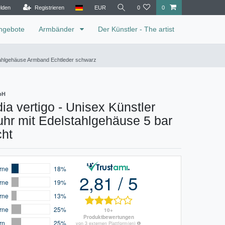
lden
Registrieren
EUR
0
0
ngebote
Armbänder
Der Künstler - The artist
stahlgehäuse Armband Echtleder schwarz
bH
ia vertigo - Unisex Künstler
hr mit Edelstahlgehäuse 5 bar
cht