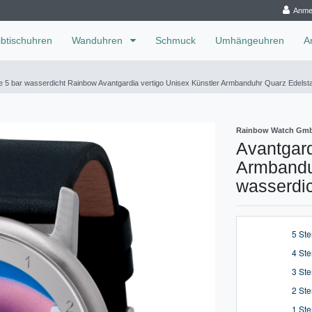
Anme
ibtischuhren
Wanduhren
Schmuck
Umhängeuhren
A
use 5 bar wasserdicht Rainbow Avantgardia vertigo Unisex Künstler Armbanduhr Quarz Edel
Rainbow Watch Gm
Avantgard
Armbandu
wasserdi