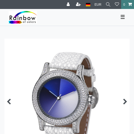
EUR
0
☰