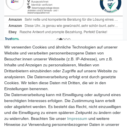
Wir verwenden Cookies und ähnliche Technologien auf unserer
Tauchen Sie ein in die faszinierende
Website und verarbeiten personenbezogene Daten von
Besucher:innen unserer Webseite (z.B. IP-Adresse), um z.B.
Welt der Farbuhren von Paul
Inhalte und Anzeigen zu personalisieren, Medien von
Heimbach.
Drittanbietern einzubinden oder Zugriffe auf unsere Website zu
Viel Spaß beim Stöbern.
analysieren. Die Datenverarbeitung erfolgt erst durch gesetzte
Cookies. Wir teilen diese Daten mit Dritten, die wir in den
Einstellungen benennen.
Versand innerhalb 24h, außer am WE.
Die Datenverarbeitung kann mit Einwilligung oder aufgrund eines
berechtigten Interesses erfolgen. Die Zustimmung kann erteilt
14 Tage Rückgaberecht
oder abgelehnt werden. Es besteht das Recht, nicht einzuwilligen
Versandkostenfrei ab 100€ in D
und die Einwilligung zu einem späteren Zeitpunkt zu ändern oder
zu widerrufen. Beachten Sie unser
Impressum
und weitere
Hinweise zur Verwendung personenbezogener Daten in unserer