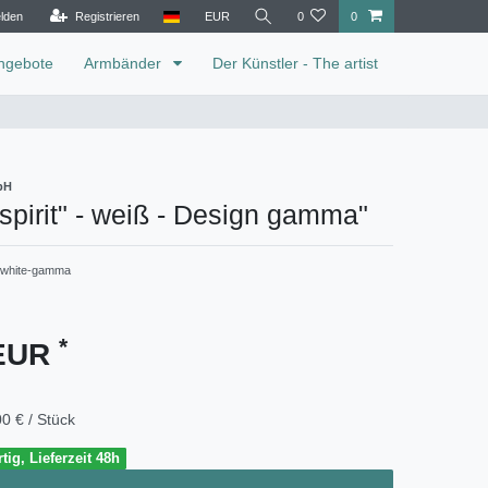
lden
Registrieren
EUR
0
0
ngebote
Armbänder
Der Künstler - The artist
bH
pirit" - weiß - Design gamma"
t-white-gamma
*
 EUR
0 € / Stück
tig, Lieferzeit 48h