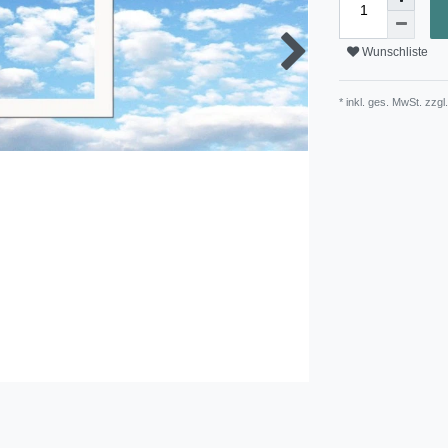
Wunschliste
* inkl. ges. MwSt. zzgl.