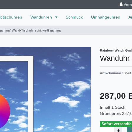
Anme
ibtischuhren
Wanduhren
Schmuck
Umhängeuhren
A
n gamma" Wand-Tischuhr spirit weiß gamma
Rainbow Watch Gm
Wanduhr s
Artikelnummer
Spiri
287,00
Inhalt
1
Stück
Grundpreis
287,0
Sofort versandfer