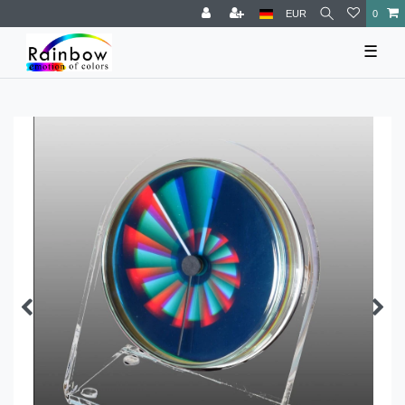
EUR
0
☰