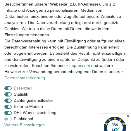
Besucher:innen unserer Webseite (z.B. IP-Adresse), um z.B.
Welt der Farbuhren von Paul
Inhalte und Anzeigen zu personalisieren, Medien von
Heimbach.
Drittanbietern einzubinden oder Zugriffe auf unsere Website zu
Viel Spaß beim Stöbern.
analysieren. Die Datenverarbeitung erfolgt erst durch gesetzte
Cookies. Wir teilen diese Daten mit Dritten, die wir in den
Einstellungen benennen.
Versand innerhalb 24h, außer am WE.
Die Datenverarbeitung kann mit Einwilligung oder aufgrund eines
berechtigten Interesses erfolgen. Die Zustimmung kann erteilt
14 Tage Rückgaberecht
oder abgelehnt werden. Es besteht das Recht, nicht einzuwilligen
Versandkostenfrei ab 100€ in D
und die Einwilligung zu einem späteren Zeitpunkt zu ändern oder
zu widerrufen. Beachten Sie unser
Impressum
und weitere
Hinweise zur Verwendung personenbezogener Daten in unserer
Daten­schutz­erklärung
.
Armbanduhr Damen, Armbanduhr Herren,
Damenarmbanduhr, Unisex Uhren, Wanduhren, Design
Essenziell
Uhren, Künstleruhren, Büffetuhren
Statistik
Zahlungsdienstleister
Externe Medien
Impressum
Daten­schutz­erklärung
AGB
DHL Wunschzustellung
✕
Funktional
Weitere Einstellungen
Widerrufs­recht
Kontakt
Vertrag widerrufen